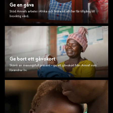
Ge en gåva
Stöd Amrefs arbete i Afrika och bidra till att fler får tillgång till
livsviktig vård.
Ge bort ett gåvokort
Skänk en meningsfull present – ge ett gåvokort från Amref som
förändrar liv.