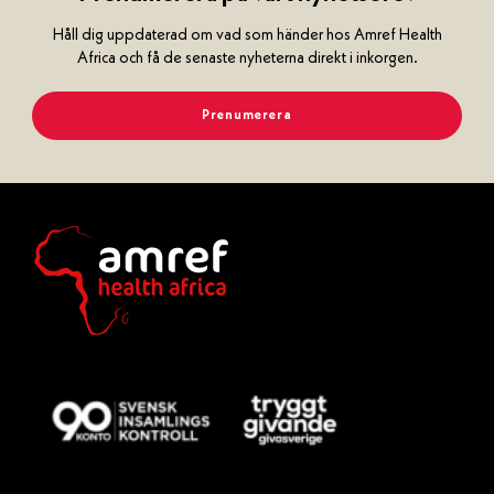
Håll dig uppdaterad om vad som händer hos Amref Health
Africa och få de senaste nyheterna direkt i inkorgen.
Prenumerera