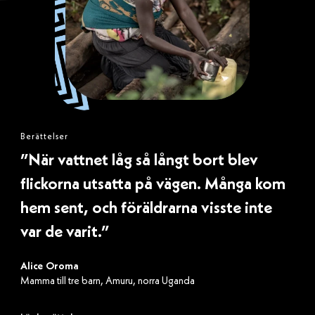
k
o
p
i
a
)
Berättelser
”När vattnet låg så långt bort blev
flickorna utsatta på vägen. Många kom
hem sent, och föräldrarna visste inte
var de varit.”
Alice Oroma
Mamma till tre barn, Amuru, norra Uganda