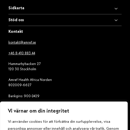
Sidkarta
Stöd oss
Kontakt
kontakt@amref.se
+46 8-410 883 44
Hammarbybacken 27
120 30 Stockholm
Amref Health Africa Norden
802009-6627
Bankgiro: 900-2429
Swish: 900 24 29
Vi värnar om din integritet
Vi använder cookies för att förbättra din surfupplevelse, visa
Följ oss
personliga annonser eller innehåll och analysera vår trafik. Genom