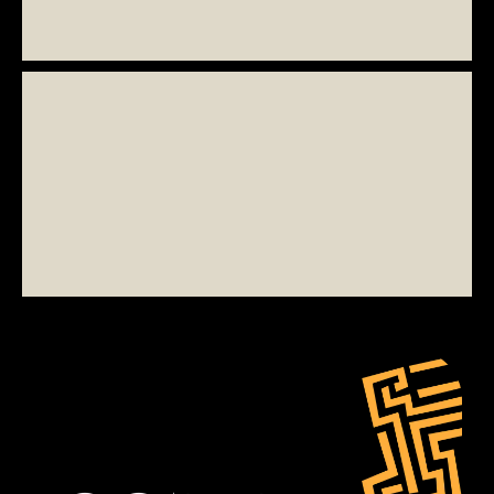
Som företag kan ni vara med och göra skillnad genom att stötta
Amrefs arbete.
Styrelse och ledning
Möt Amrefs engagerade styrelse och ledning.