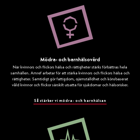
Mödra- och barnhälsovård
När kvinnors och flickors hälsa och rättigheter stärks förbättras hela
samhällen. Amref arbetar för att stärka kvinnors och flickors hälsa och
rättigheter. Samtidigt gör fattigdom, ojämställdhet och könsbaserat
våld kvinnor och flickor särskilt utsatta för sjukdomar och hälsorisker.
Så stärker vi mödra- och barnhälsan