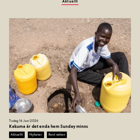
Aktuellt
N
Tisdag 16 Juni 2026
a
Kakuma är det enda hem Sunday minns
m
Aktuellt
Nyheter
Rent vatten
n