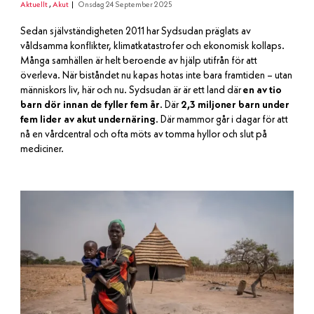
Aktuellt
,
Akut
Onsdag 24 September 2025
Sedan självständigheten 2011 har Sydsudan präglats av
våldsamma konflikter, klimatkatastrofer och ekonomisk kollaps.
Många samhällen är helt beroende av hjälp utifrån för att
överleva. När biståndet nu kapas hotas inte bara framtiden – utan
människors liv, här och nu. Sydsudan är är ett land där
en av tio
barn dör innan de fyller fem år
. Där
2,3 miljoner barn under
fem lider av akut undernäring
. Där mammor går i dagar för att
nå en vårdcentral och ofta möts av tomma hyllor och slut på
mediciner.