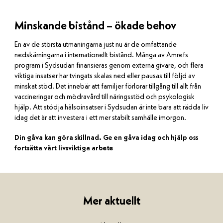
Minskande bistånd – ökade behov
En av de största utmaningarna just nu är de omfattande
nedskärningarna i internationellt bistånd. Många av Amrefs
program i Sydsudan finansieras genom externa givare, och flera
viktiga insatser har tvingats skalas ned eller pausas till följd av
minskat stöd. Det innebär att familjer förlorar tillgång till allt från
vaccineringar och mödravård till näringsstöd och psykologisk
hjälp. Att stödja hälsoinsatser i Sydsudan är inte bara att rädda liv
idag det är att investera i ett mer stabilt samhälle imorgon.
Din gåva kan göra skillnad. Ge en gåva idag och hjälp oss
fortsätta vårt livsviktiga arbete
Mer aktuellt