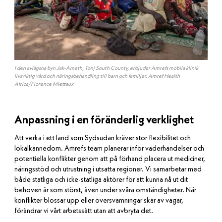
I den avlägsna byn Jak-Ameth, Tonj South County, erbjuder Amrefs mobila klinik
livsviktig vård och näringsbehandling till barn och familjer. Amref Health
Africa/Florence Miettaux
Anpassning i en föränderlig verklighet
Att verka i ett land som Sydsudan kräver stor flexibilitet och
lokalkännedom. Amrefs team planerar inför väderhändelser och
potentiella konflikter genom att på förhand placera ut mediciner,
näringsstöd och utrustning i utsatta regioner. Vi samarbetar med
både statliga och icke-statliga aktörer för att kunna nå ut dit
behoven är som störst, även under svåra omständigheter. När
konflikter blossar upp eller översvämningar skär av vägar,
förändrar vi vårt arbetssätt utan att avbryta det.