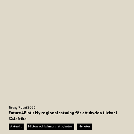
l
ö
s
(
9
0
0
x
9
0
0
p
x
)
N
Tisdag 9 Juni 2026
a
Future4Binti: Ny regional satsning för att skydda flickor i
m
Östafrika
n
Aktuellt
Flickors och kvinnors rättigheter
Nyheter
l