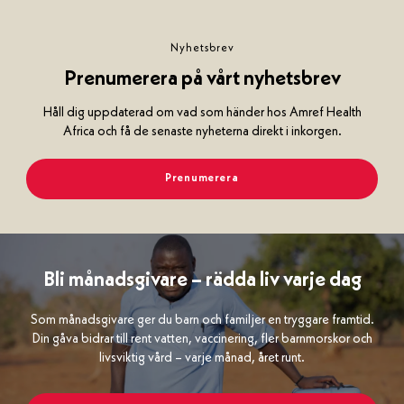
s
d
Nyhetsbrev
e
s
Prenumerera på vårt nyhetsbrev
i
g
Håll dig uppdaterad om vad som händer hos Amref Health
n
Africa och få de senaste nyheterna direkt i inkorgen.
(
k
Prenumerera
o
p
i
a
)
Bli månadsgivare – rädda liv varje dag
Som månadsgivare ger du barn och familjer en tryggare framtid.
Din gåva bidrar till rent vatten, vaccinering, fler barnmorskor och
livsviktig vård – varje månad, året runt.