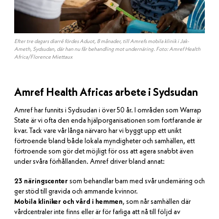
Efter tre dagars diarré fördes Aduot, 8 månader, till Amrefs mobila klinik i Jak-
Ameth, Sydsudan, där han nu får behandling mot undernäring. Foto: Amref Health
Africa/Florence Miettaux
Amref Health Africas arbete i Sydsudan
Amref har funnits i Sydsudan i över 50 år. I områden som Warrap
State är vi ofta den enda hjälporganisationen som fortfarande är
kvar. Tack vare vår långa närvaro har vi byggt upp ett unikt
förtroende bland både lokala myndigheter och samhällen, ett
förtroende som gör det möjligt för oss att agera snabbt även
under svåra förhållanden. Amref driver bland annat:
23 näringscenter
som behandlar barn med svår undernäring och
ger stöd till gravida och ammande kvinnor.
Mobila kliniker och vård i hemmen
, som når samhällen där
vårdcentraler inte finns eller är för farliga att nå till följd av