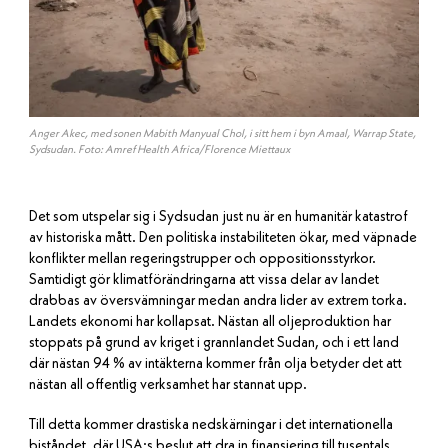
Anger Akec, med sonen Mabith Manyual Chol, i sitt hem i byn Amaal, Warrap State,
Sydsudan. Foto: Amref Health Africa/Florence Miettaux
Det som utspelar sig i Sydsudan just nu är en humanitär katastrof
av historiska mått. Den politiska instabiliteten ökar, med väpnade
konflikter mellan regeringstrupper och oppositionsstyrkor.
Samtidigt gör klimatförändringarna att vissa delar av landet
drabbas av översvämningar medan andra lider av extrem torka.
Landets ekonomi har kollapsat. Nästan all oljeproduktion har
stoppats på grund av kriget i grannlandet Sudan, och i ett land
där nästan 94 % av intäkterna kommer från olja betyder det att
nästan all offentlig verksamhet har stannat upp.
Till detta kommer drastiska nedskärningar i det internationella
biståndet, där USA:s beslut att dra in finansiering till tusentals