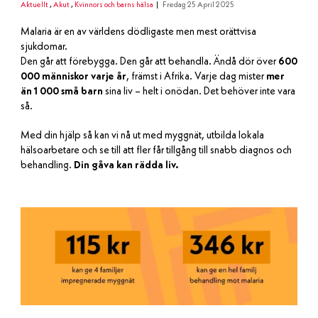
Aktuellt
,
Akut
,
Kvinnors och barns hälsa
Fredag 25 April 2025
Malaria är en av världens dödligaste men mest orättvisa
sjukdomar.
Den går att förebygga. Den går att behandla. Ändå dör över
600
000 människor varje år
, främst i Afrika. Varje dag mister
mer
än 1 000 små barn
sina liv – helt i onödan. Det behöver inte vara
så.
Med din hjälp så kan vi nå ut med myggnät, utbilda lokala
hälsoarbetare och se till att fler får tillgång till snabb diagnos och
behandling.
Din gåva kan rädda liv.