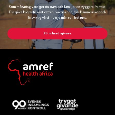
Som månadsgivare ger du barn och familjer en tryggare framtid.
Din gåva bidrar till rent vatten, vaccinering, fler barnmorskor och
livsviktig vård – varje månad, året runt.
Bli månadsgivare