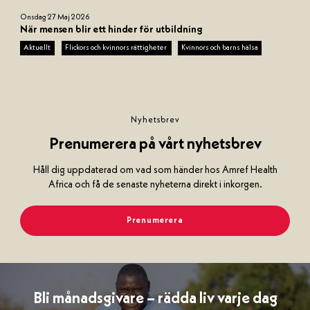
N
Onsdag 27 Maj 2026
a
När mensen blir ett hinder för utbildning
m
Aktuellt
Flickors och kvinnors rättigheter
Kvinnors och barns hälsa
n
l
ö
s
d
Nyhetsbrev
e
s
Prenumerera på vårt nyhetsbrev
i
g
Håll dig uppdaterad om vad som händer hos Amref Health
n
Africa och få de senaste nyheterna direkt i inkorgen.
(
k
Prenumerera
o
p
i
a
)
Bli månadsgivare – rädda liv varje dag