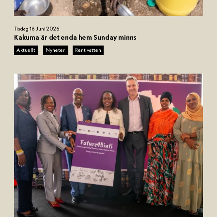
N
Tisdag 16 Juni 2026
a
Kakuma är det enda hem Sunday minns
m
Aktuellt
Nyheter
Rent vatten
n
l
ö
s
(
9
0
0
x
9
0
0
p
x
)