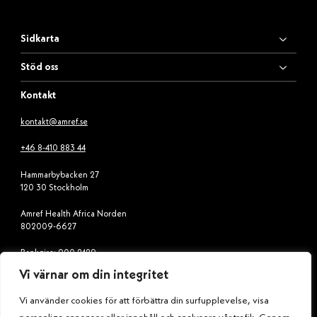
Sidkarta
Stöd oss
Kontakt
kontakt@amref.se
+46 8-410 883 44
Hammarbybacken 27
120 30 Stockholm
Amref Health Africa Norden
802009-6627
Bankgiro: 900-2429
Vi värnar om din integritet
Swish: 900 24 29
Vi använder cookies för att förbättra din surfupplevelse, visa