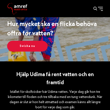
Hur mycket ska en flicka behöva
offra för vatten?
Swisha nu
Hjälp Udima få rent vatten och en
framtid
Istället för skolböcker bär Udima vatten. Varje dag går hon tre
kilometer till floden och tre tillbaka med en tung vattendunk. När
dagen är slut är hon helt utmattad och examen känns allt längre
bort för varje dag som går.