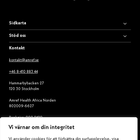
Sidkarta
Stöd oss
Kontakt
kontakt@amref.se
+46 8-410 883 44
Hammarbybacken 27
120 30 Stockholm
Amref Health Africa Norden
802009-6627
Bankgiro: 900-2429
Vi värnar om din integritet
Swish: 900 24 29
Vi använder cookies för att förbättra din surfupplevelse, visa