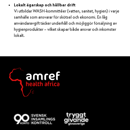
Lokalt ägarskap och hållbar drift
Vi utbildar WASH-kommittéer (vatten, sanitet, hygien) i varje
samhälle som ansvarar för skötsel och ekonomi. En låg
användaravgift täcker underhåll och möjliggör försäljning av
hygienprodukter – vilket skapar både ansvar och inkomster
lokalt.