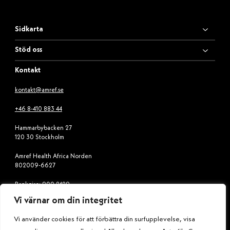
Sidkarta
Stöd oss
Kontakt
kontakt@amref.se
+46 8-410 883 44
Hammarbybacken 27
120 30 Stockholm
Amref Health Africa Norden
802009-6627
Bankgiro: 900-2429
Vi värnar om din integritet
Swish: 900 24 29
Vi använder cookies för att förbättra din surfupplevelse, visa