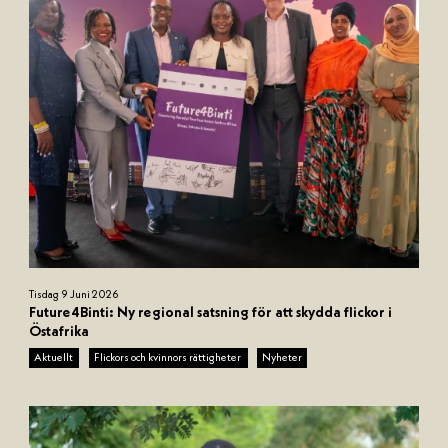
N
Tisdag 9 Juni 2026
a
Future4Binti: Ny regional satsning för att skydda flickor i
m
Östafrika
n
Aktuellt
Flickors och kvinnors rättigheter
Nyheter
l
ö
s
d
e