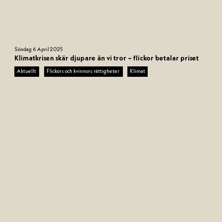
u
Söndag 6 April 2025
n
Klimatkrisen skär djupare än vi tror – flickor betalar priset
d
Aktuellt
Flickors och kvinnors rättigheter
Klimat
e
f
i
n
e
d