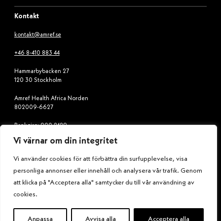
Kontakt
kontakt@amref.se
+46 8-410 883 44
Hammarbybacken 27
120 30 Stockholm
Amref Health Africa Norden
802009-6627
Bankgiro: 900-2429
Vi värnar om din integritet
Swish: 900 24 29
Vi använder cookies för att förbättra din surfupplevelse, visa
personliga annonser eller innehåll och analysera vår trafik. Genom
Följ oss
att klicka på "Acceptera alla" samtycker du till vår användning av
i
f
x
l
cookies.
n
a
i
s
c
n
Anpassa
Avvisa alla
Acceptera alla