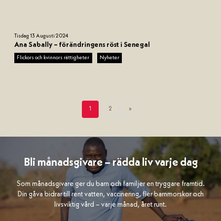
u
Tisdag 13 Augusti 2024
n
Ana Sabally – förändringens röst i Senegal
d
Flickors och kvinnors rättigheter
Nyheter
e
f
i
n
e
1
2
»
d
Bli månadsgivare – rädda liv varje dag
Som månadsgivare ger du barn och familjer en tryggare framtid.
Din gåva bidrar till rent vatten, vaccinering, fler barnmorskor och
livsviktig vård – varje månad, året runt.